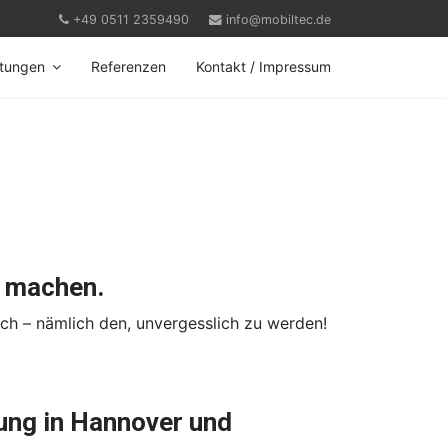
+49 0511 2359490
info@mobiltec.de
stungen
Referenzen
Kontakt / Impressum
e machen.
ch – nämlich den, unvergesslich zu werden!
tung in Hannover und